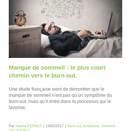
Manque de sommeil : le plus court
chemin vers le burn-out.
Une étude française vient de démontrer que le
manque de sommeil n'est pas qu'un symptôme du
burn-out, mais qu'il entre dans le processus qui le
favorise.
Par
Sabine PERNET
|
13/02/2017
|
Burn-out
,
Entreprise
,
Sommeil
Lire la suite