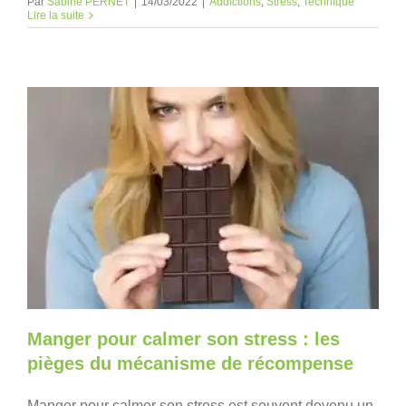
Par
Sabine PERNET
|
14/03/2022
|
Addictions
,
Stress
,
Technique
Lire la suite
Manger pour calmer son stress : les
pièges du mécanisme de récompense
Manger pour calmer son stress est souvent devenu un