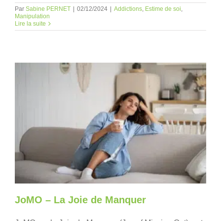
Par
Sabine PERNET
|
02/12/2024
|
Addictions
,
Estime de soi
,
Manipulation
Lire la suite
JoMO – La Joie de Manquer