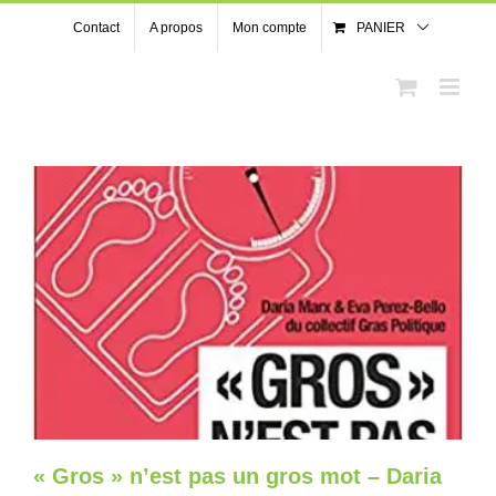
Passer
Contact
A propos
Mon compte
PANIER
au
contenu
« Gros » n’est pas un gros mot – Daria