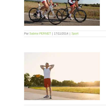
lle pour les
Par
Sabine PERNET
|
17/11/2014
|
Sport
l vraiment