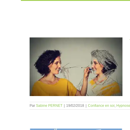
Passer
au
contenu
et imagerie
rche ?
Par
Sabine PERNET
|
19/02/2018
|
Confiance en soi
,
Hypnos