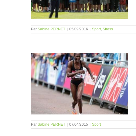
Par
Sabine PERNET
|
05/09/2016
|
Sport
,
Stress
ment de soi
Par
Sabine PERNET
|
07/04/2015
|
Sport