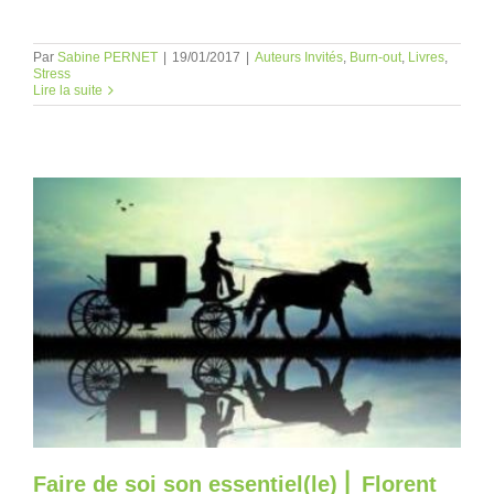
Par
Sabine PERNET
|
19/01/2017
|
Auteurs Invités
,
Burn-out
,
Livres
,
Stress
Lire la suite
Faire de soi son essentiel(le) ⎜ Florent