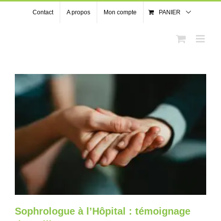
Passer
Contact
A propos
Mon compte
PANIER
au
contenu
Sophrologue à l’Hôpital : témoignage