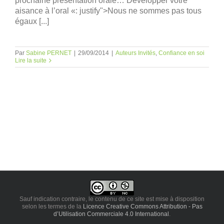
prochaine présentation orale… Développer votre
aisance à l’oral «: justify">Nous ne sommes pas tous
égaux [...]
Par
Sabine PERNET
|
29/09/2014
|
Auteurs Invités
,
Confiance en soi
Lire la suite
Sauf indication contraire, le contenu de ce site est mise à disposition
selon les termes de la
Licence Creative Commons Attribution - Pas
d’Utilisation Commerciale 4.0 International
.