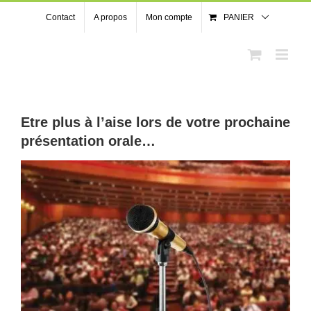
Passer
Contact
A propos
Mon compte
PANIER
au
contenu
Etre plus à l’aise lors de votre prochaine
présentation orale…