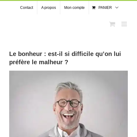
Passer
Contact
A propos
Mon compte
PANIER
au
contenu
Le bonheur : est-il si difficile qu’on lui
préfère le malheur ?