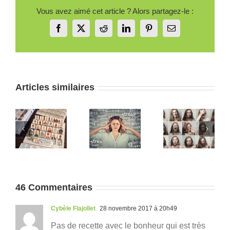
Vous avez aimé cet article ? Alors partagez-le :
Facebook
X
Reddit
LinkedIn
Pinterest
Email
Articles similaires
Le temps
Stress
Fatigue
passe trop
chronique
d’être soi :
gie
vite :
: quand le
quand
e
pourquoi
corps
savoir qui
ur
cette
reste en
l’on est
impressio
alerte
épuise
?
46 Commentaires
Cybèle Flajollet
28 novembre 2017 à 20h49
Pas de recette avec le bonheur qui est très