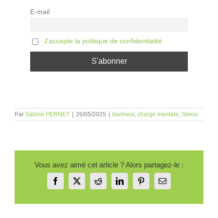
E-mail
J'accepte la politique de confidentialité
Par
Sabine PERNET
|
26/05/2025
|
bonheur
,
charge mentale
,
Stress
Vous avez aimé cet article ? Alors partagez-le :
Facebook
X
Reddit
LinkedIn
Pinterest
Email