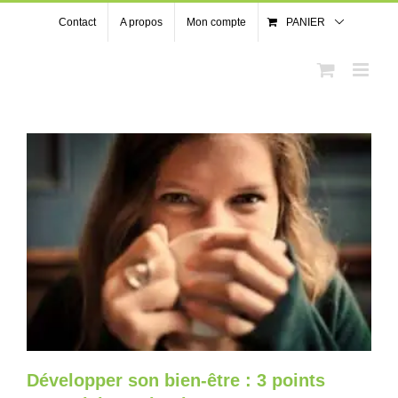
Passer
Contact
A propos
Mon compte
PANIER
au
contenu
Développer son bien-être : 3 points