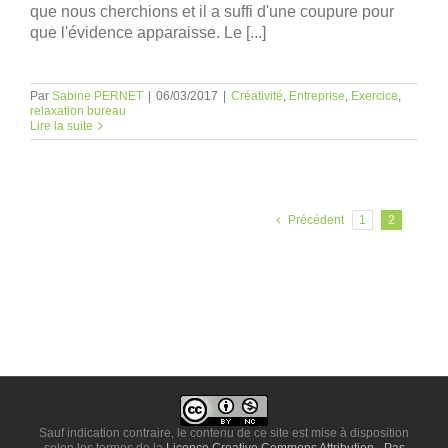
que nous cherchions et il a suffi d'une coupure pour
que l'évidence apparaisse. Le [...]
Par
Sabine PERNET
|
06/03/2017
|
Créativité
,
Entreprise
,
Exercice
,
relaxation bureau
Lire la suite
Précédent
1
2
Sauf indication contraire, le contenu de ce site est mise à disposition
selon les termes de la
Licence Creative Commons Attribution - Pas