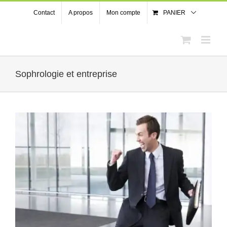
Passer
Contact
A propos
Mon compte
PANIER
au
contenu
Sophrologie et entreprise