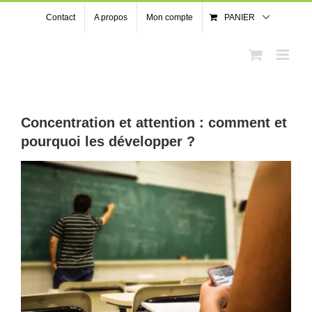
Passer
Contact
A propos
Mon compte
PANIER
au
contenu
Concentration et attention : comment et
pourquoi les développer ?