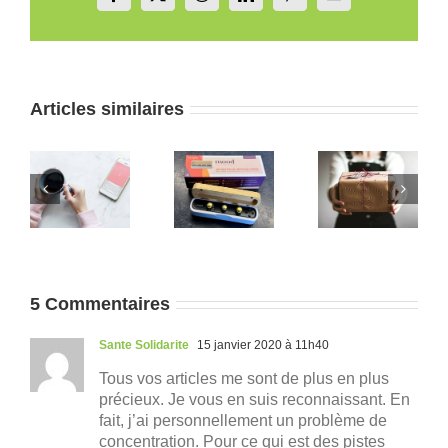
Facebook
X
Reddit
LinkedIn
Pinterest
Email
Articles similaires
gie,
3 bonnes
Mood : La
Apprentis
ion
raisons de
Box de
de
ne PAS
Méditation
l’intelligen
gie
offrir de
Apaisante
émotionnel
u
séances
et
chez
 du
de
accessible.
l’enfant
e ?
sophrologie
5 Commentaires
Sante Solidarite
15 janvier 2020 à 11h40
Tous vos articles me sont de plus en plus
précieux. Je vous en suis reconnaissant. En
fait, j’ai personnellement un problème de
concentration. Pour ce qui est des pistes