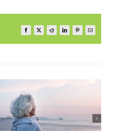
Facebook
X
Reddit
LinkedIn
Pinterest
Email
Cultiver la joie au quotidien sans attendre des
jours parfaits