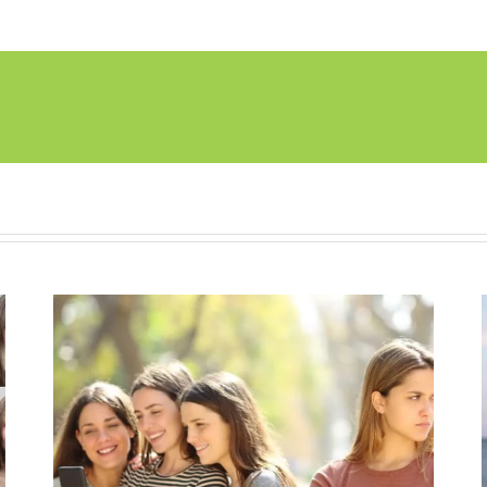
Quand être seul avec soi-même devient
inconfortable