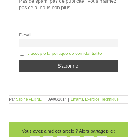
Pas de spam, pas de publicité : vous n'aimez
pas cela, nous non plus.
E-mail
J'accepte la politique de confidentialité
Par
Sabine PERNET
|
09/06/2014
|
Enfants
,
Exercice
,
Technique
Vous avez aimé cet article ? Alors partagez-le :