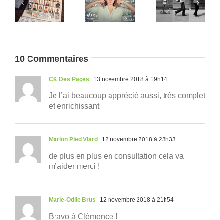
e
pourquoi
corps
décrocher
ur
cette
reste en
devient
impression
alerte
suspect
?
10 Commentaires
CK Des Pages
13 novembre 2018 à 19h14
Je l’ai beaucoup apprécié aussi, très complet
et enrichissant
Marion Pied Viard
12 novembre 2018 à 23h33
de plus en plus en consultation cela va
m’aider merci !
Marie-Odile Brus
12 novembre 2018 à 21h54
Bravo à Clémence !