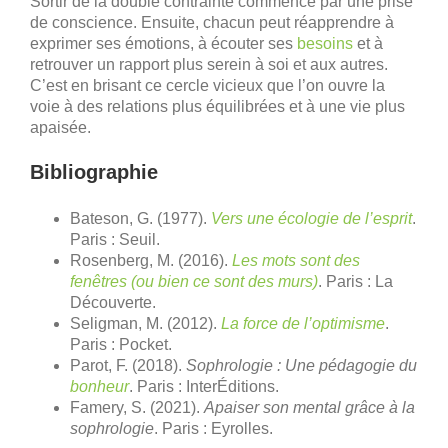
Sortir de la double contrainte commence par une prise
de conscience. Ensuite, chacun peut réapprendre à
exprimer ses émotions, à écouter ses
besoins
et à
retrouver un rapport plus serein à soi et aux autres.
C’est en brisant ce cercle vicieux que l’on ouvre la
voie à des relations plus équilibrées et à une vie plus
apaisée.
Bibliographie
Bateson, G. (1977).
Vers une écologie de l’esprit
.
Paris : Seuil.
Rosenberg, M. (2016).
Les mots sont des
fenêtres (ou bien ce sont des murs)
. Paris : La
Découverte.
Seligman, M. (2012).
La force de l’optimisme
.
Paris : Pocket.
Parot, F. (2018).
Sophrologie : Une pédagogie du
bonheur
. Paris : InterÉditions.
Famery, S. (2021).
Apaiser son mental grâce à la
sophrologie
. Paris : Eyrolles.