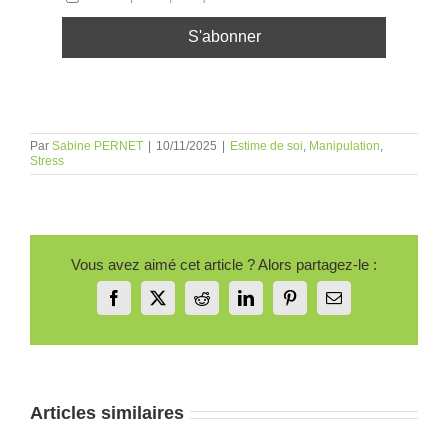
Par
Sabine PERNET
|
10/11/2025
|
Estime de soi
,
Manipulation
,
Stress
Vous avez aimé cet article ? Alors partagez-le :
Facebook
X
Reddit
LinkedIn
Pinterest
Email
Articles similaires
Le temps
Cohérenc