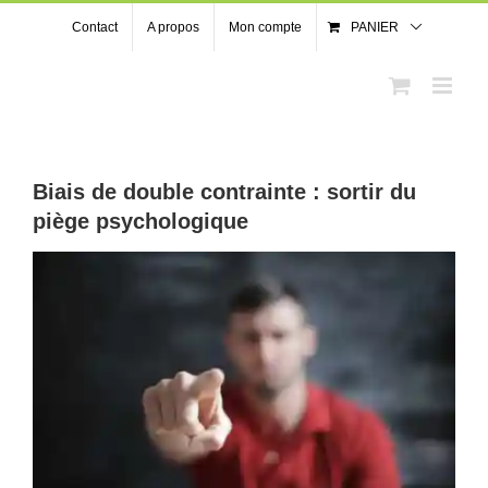
Passer
Contact
A propos
Mon compte
PANIER
au
contenu
Biais de double contrainte : sortir du
piège psychologique