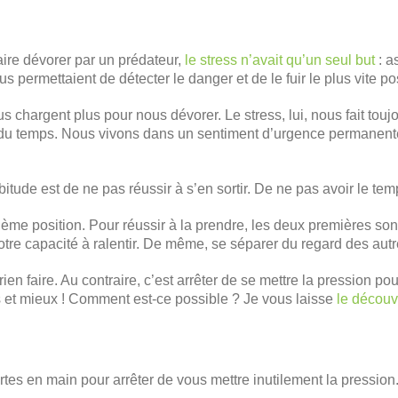
aire dévorer par un prédateur,
le stress n’avait qu’un seul but
: a
s permettaient de détecter le danger et de le fuir le plus vite po
us chargent plus pour nous dévorer. Le stress, lui, nous fait to
n du temps. Nous vivons dans un sentiment d’urgence permanente 
itude est de ne pas réussir à s’en sortir. De ne pas avoir le temp
ième position. Pour réussir à la prendre, les deux premières sont
 votre capacité à ralentir. De même, se séparer du regard des aut
s rien faire. Au contraire, c’est arrêter de se mettre la pression po
s et mieux ! Comment est-ce possible ? Je vous laisse
le découvr
rtes en main pour arrêter de vous mettre inutilement la pression