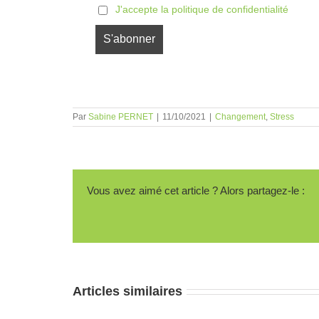
J'accepte la politique de confidentialité
Par
Sabine PERNET
|
11/10/2021
|
Changement
,
Stress
Vous avez aimé cet article ? Alors partagez-le :
Articles similaires