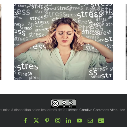
en
Le temps passe trop vite : pourquoi cette
impression ?
est mise à disposition selon les termes de la
Licence Creative Commons Attribution - 
Facebook
X
Pinterest
Instagram
LinkedIn
YouTube
Email
Annuaire