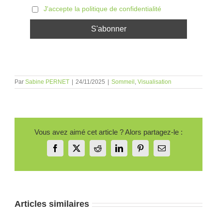
J'accepte la politique de confidentialité
Par
Sabine PERNET
|
24/11/2025
|
Sommeil
,
Visualisation
Vous avez aimé cet article ? Alors partagez-le :
Facebook
X
Reddit
LinkedIn
Pinterest
Email
Articles similaires
Réveil
oi