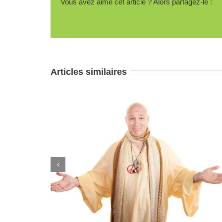
Vous avez aimé cet article ? Alors partagez-le :
Articles similaires
n : pratique
Nerf vague : pas si flou, le secret d’une
respiration qui change tout