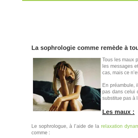
Passer
au
contenu
La sophrologie comme remède à tou
Tous les maux pe
les messages et 
cas, mais ce n’es
En préambule, il
pas dans celui 
substitue pas à 
Les maux :
Le sophrologue, à l’aide de la
relaxation dyna
comme :