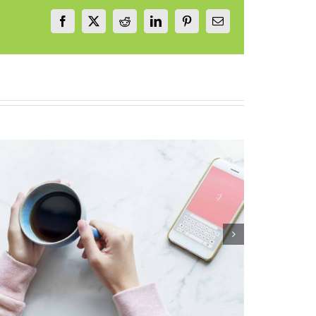
Facebook
X
Reddit
LinkedIn
Pinterest
Email
Sautes d’humeur : 3 techniques pour
comprendre et apaiser.