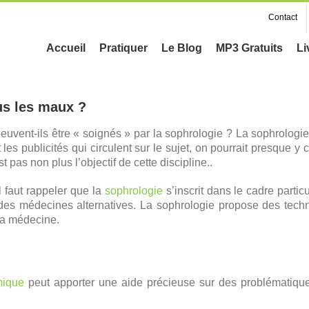
Contact
Accueil
Pratiquer
Le Blog
MP3 Gratuits
Li
s les maux ?
uvent-ils être « soignés » par la sophrologie ? La sophrologie
les publicités qui circulent sur le sujet, on pourrait presque y c
t pas non plus l’objectif de cette discipline..
 faut rappeler que la
sophrologie
s’inscrit dans le cadre parti
des médecines alternatives. La sophrologie propose des tec
la médecine.
mique
peut apporter une aide précieuse sur des problématiqu