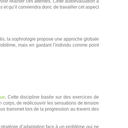
ir réaliser ces attentes. Cette autoévaluation a
et qu’il conviendra donc de travailler cet aspect
ancés, la sophrologie propose une approche globale
roblème, mais en gardant l’individu comme point
que
. Cette discipline basée sur des exercices de
n corps, de redécouvrir les sensations de tension
us transmet lors de la progression au travers des
e stratégie d’adaptation face à un problème qui ne