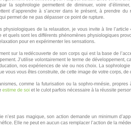
ar la sophrologie permettent de diminuer, voire d’éliminer,
ttent d’apprendre à s’ancrer dans le présent, à prendre du 
qui permet de ne pas dépasser ce point de rupture.
 physiologiques de la relaxation, je vous invite à lire l’article
et quels sont les différents phénomènes physiologiques provoqu
elaxation pour en expérimenter les sensations.
ement sur la redécouverte de son corps qui est la base de l’acc
pement. J’utilise volontairement le terme de développement, ca
éducation, nos expériences de vie ou nos choix. La sophrologi
e vous vous êtes construite, de cette image de votre corps, de c
ismes, comme la futurisation ou la sophro-mnésie, propres à
te
estime de soi
et le culot parfois nécessaire à la réussite perso
logie n’est pas magique, son action demande un minimum d’app
néfice. Elle ne peut en aucun cas remplacer l’action de la médec