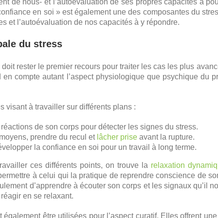
t de nous- et l’autoévaluation de ses propres capacités à pouvo
 confiance en soi » est également une des composantes du stress 
es et l’autoévaluation de nos capacités à y répondre.
ale du stress
doit rester le premier recours pour traiter les cas les plus av
 en compte autant l’aspect physiologique que psychique du p
visant à travailler sur différents plans :
 réactions de son corps pour détecter les signes du stress.
s moyens, prendre du recul et
lâcher prise
avant la rupture.
évelopper la confiance en soi pour un travail à long terme.
ravailler ces différents points, on trouve la
relaxation dynami
 permettre à celui qui la pratique de reprendre conscience de so
ulement d’apprendre à écouter son corps et les signaux qu’il no
réagir en se relaxant.
également être utilisées pour l’aspect curatif. Elles offrent un