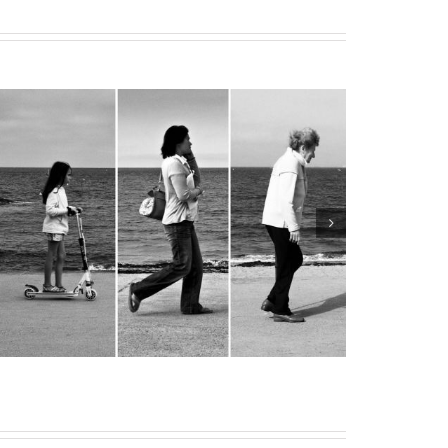
Addiction au travail : pourquoi décrocher
devient suspect