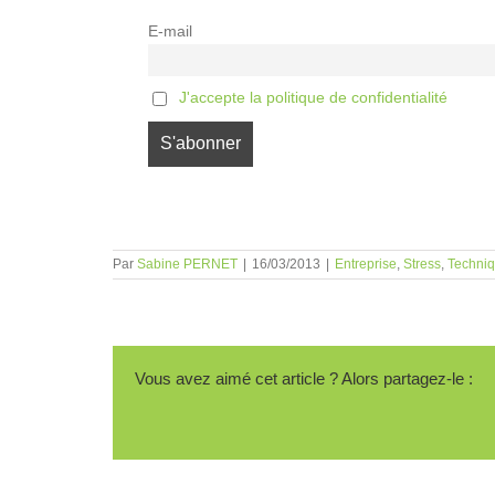
E-mail
J'accepte la politique de confidentialité
Par
Sabine PERNET
|
16/03/2013
|
Entreprise
,
Stress
,
Techni
Vous avez aimé cet article ? Alors partagez-le :