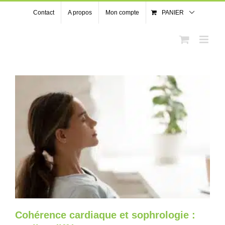
Passer
Contact
A propos
Mon compte
PANIER
au
contenu
Cohérence cardiaque et sophrologie :