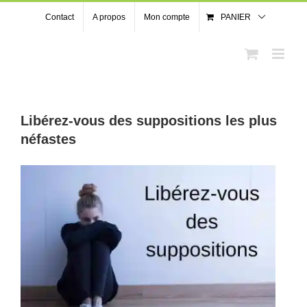
Passer
Contact
A propos
Mon compte
PANIER
au
contenu
Libérez-vous des suppositions les plus
néfastes