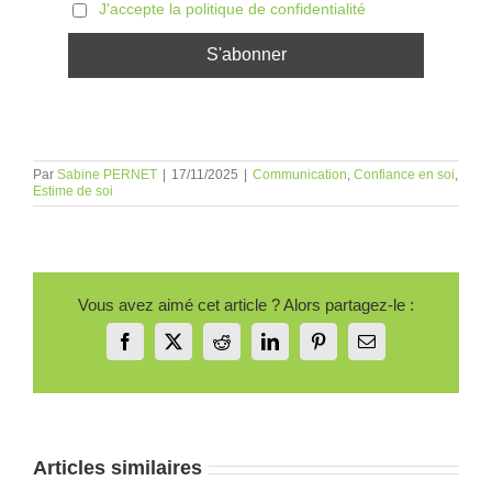
J'accepte la politique de confidentialité
Par
Sabine PERNET
|
17/11/2025
|
Communication
,
Confiance en soi
,
Estime de soi
Vous avez aimé cet article ? Alors partagez-le :
Facebook
X
Reddit
LinkedIn
Pinterest
Email
Articles similaires