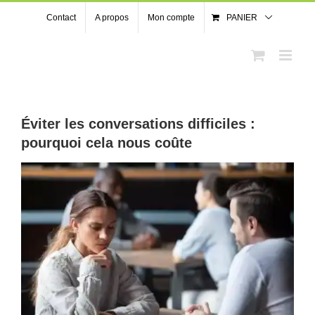
Passer
Contact
A propos
Mon compte
PANIER
au
contenu
Éviter les conversations difficiles :
pourquoi cela nous coûte