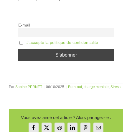
E-mail
J'accepte la politique de confidentialité
Par
Sabine PERNET
|
06/10/2025
|
Burn-out
,
charge mentale
,
Stress
Vous avez aimé cet article ? Alors partagez-le :
Facebook
X
Reddit
LinkedIn
Pinterest
Email