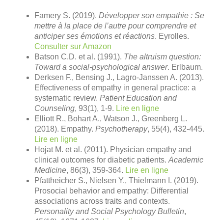
Famery S. (2019).
Développer son empathie : Se
mettre à la place de l’autre pour comprendre et
anticiper ses émotions et réactions
. Eyrolles.
Consulter sur Amazon
Batson C.D. et al. (1991).
The altruism question:
Toward a social-psychological answer
. Erlbaum.
Derksen F., Bensing J., Lagro-Janssen A. (2013).
Effectiveness of empathy in general practice: a
systematic review.
Patient Education and
Counseling
, 93(1), 1-9.
Lire en ligne
Elliott R., Bohart A., Watson J., Greenberg L.
(2018). Empathy.
Psychotherapy
, 55(4), 432-445.
Lire en ligne
Hojat M. et al. (2011). Physician empathy and
clinical outcomes for diabetic patients.
Academic
Medicine
, 86(3), 359-364.
Lire en ligne
Pfattheicher S., Nielsen Y., Thielmann I. (2019).
Prosocial behavior and empathy: Differential
associations across traits and contexts.
Personality and Social Psychology Bulletin
,