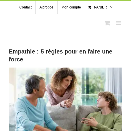
Passer
Contact
A propos
Mon compte
PANIER
au
contenu
Empathie : 5 règles pour en faire une
force