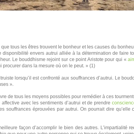
r que tous les êtres trouvent le bonheur et les causes du bonheur
disponibilité envers autrui alliée à la détermination de faire t
nheur. Le bouddhisme rejoint sur ce point Aristote pour qui «
ai
lui procurer dans la mesure où on le peut. » (1)
ruiste lorsqu’il est confronté aux souffrances d’autrui. Le boud
uses ».
œuvre de tous les moyens possibles pour remédier à ces tourment
 affective avec les sentiments d’autrui et de prendre
conscienc
é des souffrances éprouvées par autrui. On pourrait dire qu’elle 
meilleure façon d’accomplir le bien des autres. L’impartialité 
ie que pour une autre personne qui se trouve également, voire