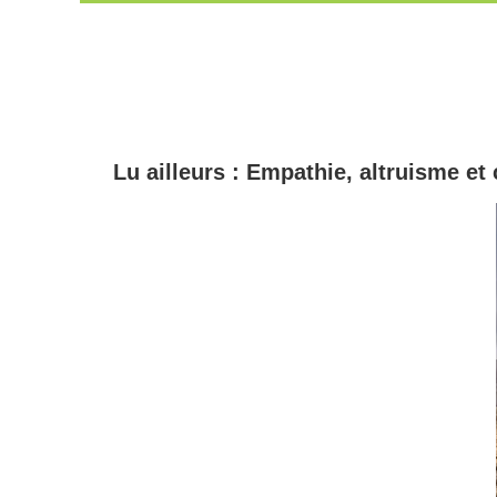
Passer
au
contenu
Lu ailleurs : Empathie, altruisme e