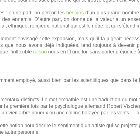
s : d’une part, on perçoit les
besoins
d’un plus grand nombre d
 des ennemis. D’autre part, on donne de la valeur à un ensem
al, ethnique, religieux, national qui est le nôtre, et qui s’éte
lement envisagé cette expansion, mais qu’il la jugeait nécessai
s que nous avons déjà indiquées, tend toujours à devenir pl
ue l’inflexible
raison
nous en fît une loi, sans porter préjudice à
mment employé, aussi bien par les scientifiques que dans le 
s mentaux distincts. Le mot empathie est une traduction du mot
isé pour la première fois par le psychologue allemand Robert Visc
un vieil arbre noueux ou une colline balayée par les vents — a
ette notion pour décrire le sentiment d’un artiste qui se projet
ne autre personne.