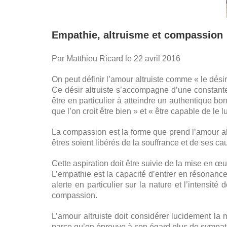
Empathie, altruisme et compassion
Par Matthieu Ricard le 22 avril 2016
On peut définir l’amour altruiste comme « le dési
Ce désir altruiste s’accompagne d’une constante 
être en particulier à atteindre un authentique bo
que l’on croit être bien » et « être capable de le 
La compassion est la forme que prend l’amour alt
êtres soient libérés de la souffrance et de ses ca
Cette aspiration doit être suivie de la mise en 
L’empathie est la capacité d’entrer en résonance
alerte en particulier sur la nature et l’intensit
compassion.
L’amour altruiste doit considérer lucidement la 
parce qu’on éprouve à son égard plus de sympath