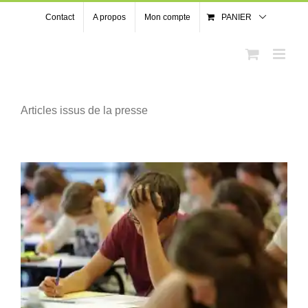
Passer
Contact
A propos
Mon compte
PANIER
au
contenu
Articles issus de la presse