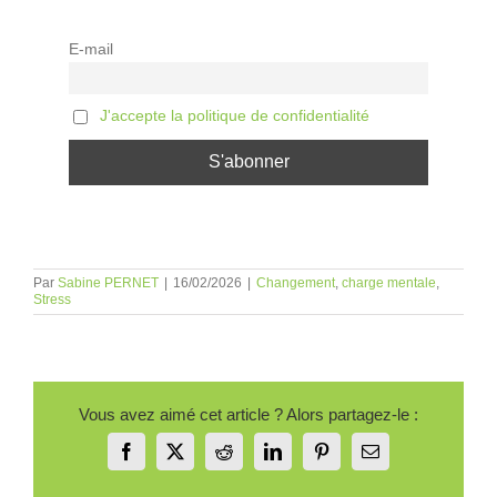
E-mail
J'accepte la politique de confidentialité
Par
Sabine PERNET
|
16/02/2026
|
Changement
,
charge mentale
,
Stress
Vous avez aimé cet article ? Alors partagez-le :
Facebook
X
Reddit
LinkedIn
Pinterest
Email