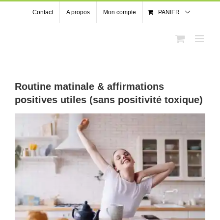
Passer
Contact
A propos
Mon compte
PANIER
au
contenu
Routine matinale & affirmations
positives utiles (sans positivité toxique)