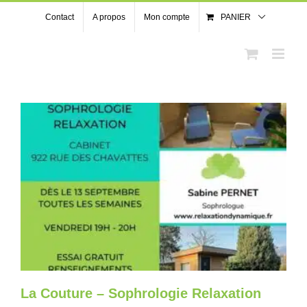
Passer
Contact
A propos
Mon compte
PANIER
au
contenu
La Couture – Sophrologie Relaxation