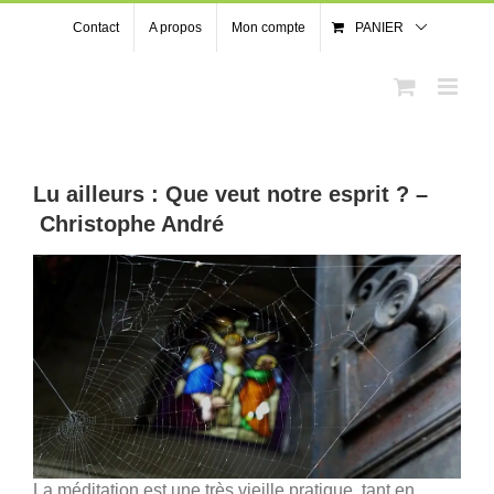
Passer
Contact
A propos
Mon compte
PANIER
au
contenu
Lu ailleurs : Que veut notre esprit ? –
Christophe André
La méditation est une très vieille pratique, tant en